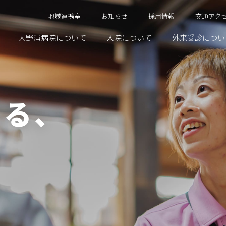
地域連携室
お知らせ
採用情報
交通アク
大野浦病院について
入院について
外来受診につい
える、