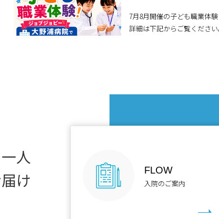
7月8月開催の子ども職業体験につ
に一人
FLOW
お届け
入院のご案内