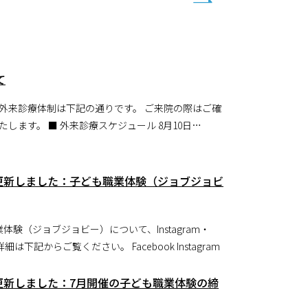
ています。 ↓詳細はこちらからどうぞ。
て
外来診療体制は下記の通りです。 ご来院の際はご確
ケジュール 8月10日
1日（火・祝） 休診（※休日当番医） 8月12日
3日（木） 通常通り診療 8月14日（金） 通常通り診
gramを更新しました：子ども職業体験（ジョブジョビ
い。 ■ お問い合わせ 大野浦病院
体験（ジョブジョビー）について、Instagram・
Facebookを更新しました。 詳細は下記からご覧ください。 Facebook Instagram
gramを更新しました：7月開催の子ども職業体験の締