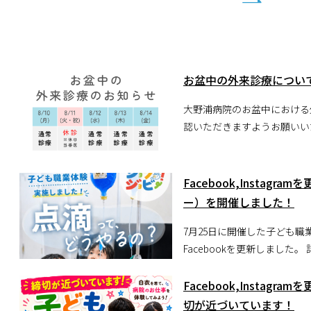
け しますが、何卒ご理解ご協力のほどよろしく
お願い申し上げます。
お盆中の外来診療につい
大野浦病院のお盆中における
認いただきますようお願いいたします。 ■ 外来診療ス
（月） 通常通り診療 8月1
（水） 通常通り診療 8月1
療 ※8月11日は休日当番医です。休日中の急な病気やけがを対象とした外来診療
Facebook,Insta
です。受診の前にお電話でお問い合わせくださ
ー）を開催しました！
TEL：0829-54-2426
7月25日に開催した子ども職業
Facebook,Insta
切が近づいています！